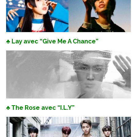
♣ Lay avec “Give Me A Chance”
♣ The Rose avec “I.L.Y”