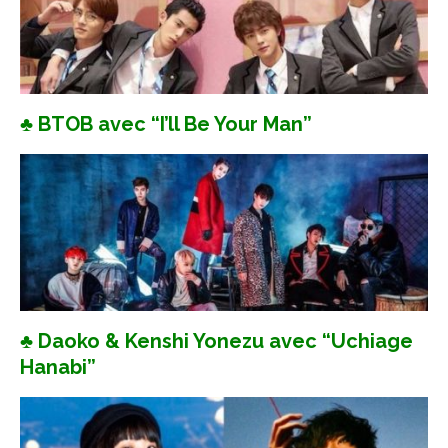
♣ BTOB avec “I’ll Be Your Man”
♣ Daoko & Kenshi Yonezu avec “Uchiage
Hanabi”