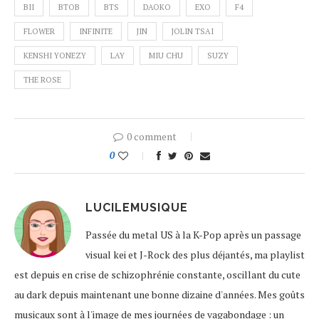
BII
BTOB
BTS
DAOKO
EXO
F4
FLOWER
INFINITE
JIN
JOLIN TSAI
KENSHI YONEZY
LAY
MIU CHU
SUZY
THE ROSE
0 comment
0
LUCILEMUSIQUE
Passée du metal US à la K-Pop après un passage
visual kei et J-Rock des plus déjantés, ma playlist
est depuis en crise de schizophrénie constante, oscillant du cute
au dark depuis maintenant une bonne dizaine d'années. Mes goûts
musicaux sont à l'image de mes journées de vagabondage : un