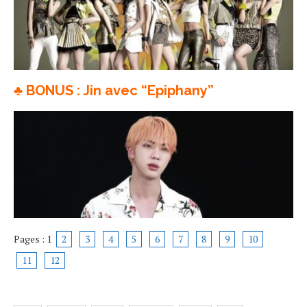
♣ BONUS : Jin avec “Epiphany”
Pages :
1
2
3
4
5
6
7
8
9
10
11
12