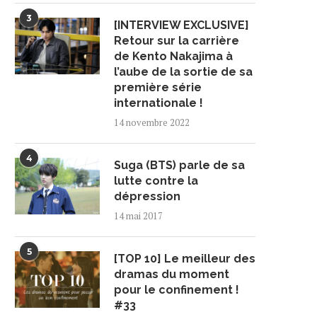
3
[INTERVIEW EXCLUSIVE]
Retour sur la carrière
de Kento Nakajima à
l’aube de la sortie de sa
première série
internationale !
14 novembre 2022
4
Suga (BTS) parle de sa
lutte contre la
dépression
14 mai 2017
5
[TOP 10] Le meilleur des
dramas du moment
pour le confinement !
#33