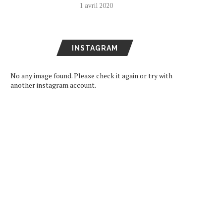
1 avril 2020
INSTAGRAM
No any image found. Please check it again or try with
another instagram account.