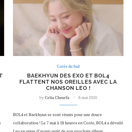
Corée du Sud
T
BAEKHYUN DES EXO ET BOL4
FLATTENT NOS OREILLES AVEC LA
CHANSON LEO !
by
Celia Cheurfa
8 mai 2020
BOL4 et Baekhyun se sont réunis pour une douce
u
collaboration ! Le 7 mai à 18 heures en Corée, BOL4 a dévoilé
Leo en guise d’avant-goût de son prochain album.…