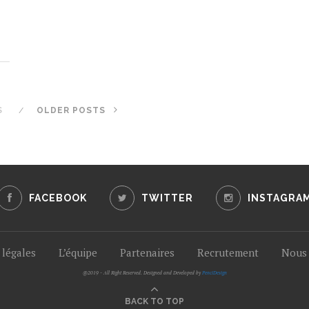
S
OLDER POSTS
FACEBOOK
TWITTER
INSTAGRA
légales
L’équipe
Partenaires
Recrutement
Nous 
@2019 - All Right Reserved. Designed and Developed by
PenciDesign
BACK TO TOP