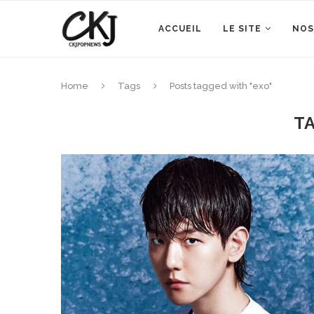
ACCUEIL
LE SITE
NOS
Home
Tags
Posts tagged with "exo"
T