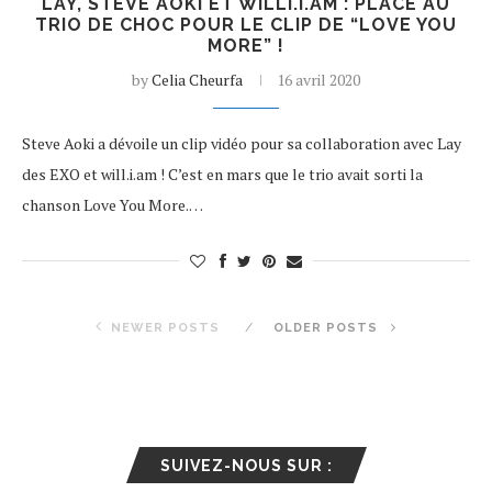
LAY, STEVE AOKI ET WILLI.I.AM : PLACE AU
TRIO DE CHOC POUR LE CLIP DE “LOVE YOU
MORE” !
by
Celia Cheurfa
16 avril 2020
Steve Aoki a dévoile un clip vidéo pour sa collaboration avec Lay
des EXO et will.i.am ! C’est en mars que le trio avait sorti la
chanson Love You More.…
NEWER POSTS
OLDER POSTS
SUIVEZ-NOUS SUR :