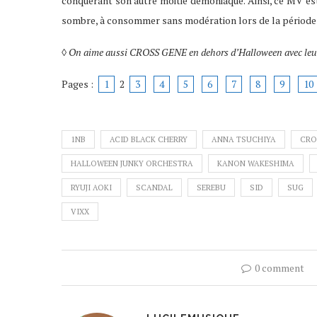
conquérant son autre moitié démoniaque. Ainsi, ce MV es
sombre, à consommer sans modération lors de la période
◊
On aime aussi CROSS GENE en dehors d’Halloween avec leu
Pages :
1
2
3
4
5
6
7
8
9
10
1NB
ACID BLACK CHERRY
ANNA TSUCHIYA
CRO
HALLOWEEN JUNKY ORCHESTRA
KANON WAKESHIMA
RYUJI AOKI
SCANDAL
SEREBU
SID
SUG
VIXX
0 comment