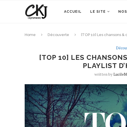
ACCUEIL
LE SITE
NOS
Home
Découverte
[TOP 10] Les chansons & cl
Décou
[TOP 10] LES CHANSONS
PLAYLIST D
written by
LucileM