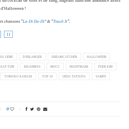
t un cocktail de sons et de sang, nageant dans une ambiance assez
 d’Halloween !
rs chansons “
La-Di Da-Di
” & “
Touch It
“.
11
SS GENE
D'ERLANGER
DREAMCATCHER
HALLOWEEN
KAT-TUN
KRADNESS
MUCC
NIGHTMARE
PUER KIM
TOMOKO KAWASE
TOP 10
UEDA TATSUYA
VAMPS
0