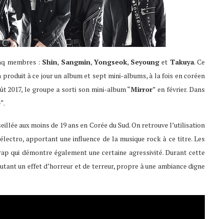
inq membres :
Shin
,
Sangmin
,
Yongseok
,
Seyoung
et
Takuya
. Ce
 a produit à ce jour un album et sept mini-albums, à la fois en coréen
oût 2017, le groupe a sorti son mini-album “
Mirror
” en février. Dans
e
“.
llée aux moins de 19 ans en Corée du Sud. On retrouve l’utilisation
 électro, apportant une influence de la musique rock à ce titre. Les
 rap qui démontre également une certaine agressivité. Durant cette
outant un effet d’horreur et de terreur, propre à une ambiance digne