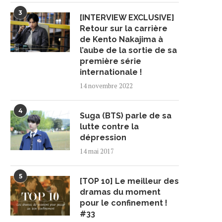
3
[INTERVIEW EXCLUSIVE]
Retour sur la carrière
de Kento Nakajima à
l’aube de la sortie de sa
première série
internationale !
14 novembre 2022
4
Suga (BTS) parle de sa
lutte contre la
dépression
14 mai 2017
5
[TOP 10] Le meilleur des
dramas du moment
pour le confinement !
#33