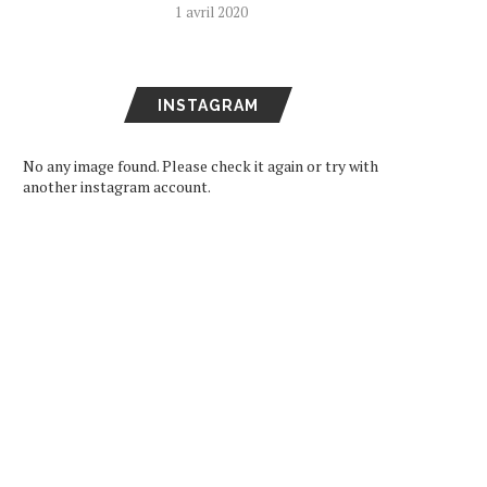
1 avril 2020
INSTAGRAM
No any image found. Please check it again or try with
another instagram account.