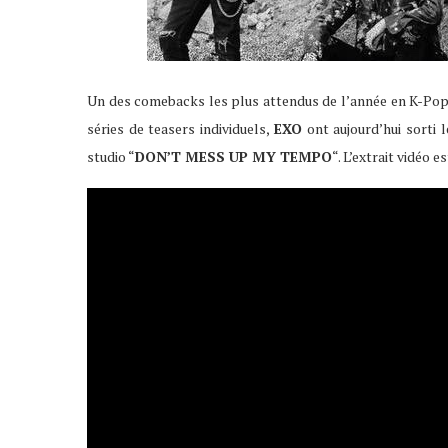
Un des comebacks les plus attendus de l’année en K-Pop c
séries de teasers individuels,
EXO
ont aujourd’hui sorti l
studio “
DON’T MESS UP MY TEMPO
“. L’extrait vidéo es