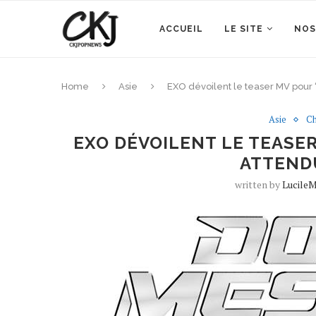
ACCUEIL
LE SITE
NOS
Home
Asie
EXO dévoilent le teaser MV pour
Asie
Ch
EXO DÉVOILENT LE TEASER
ATTEND
written by
LucileM