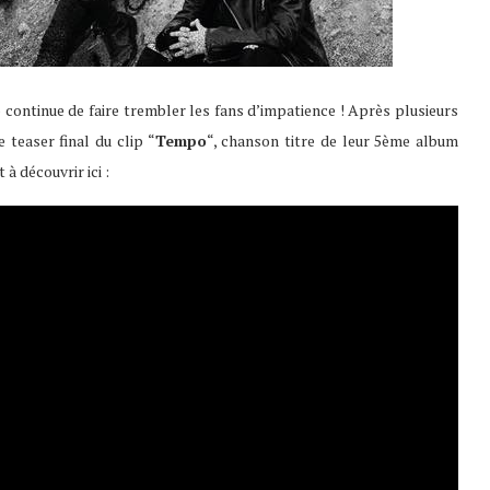
ontinue de faire trembler les fans d’impatience ! Après plusieurs
e teaser final du clip “
Tempo
“, chanson titre de leur 5ème album
t à découvrir ici :