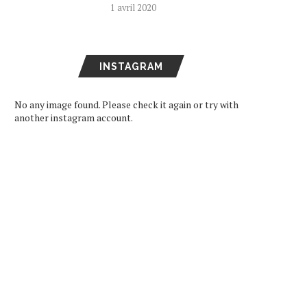
1 avril 2020
INSTAGRAM
No any image found. Please check it again or try with
another instagram account.