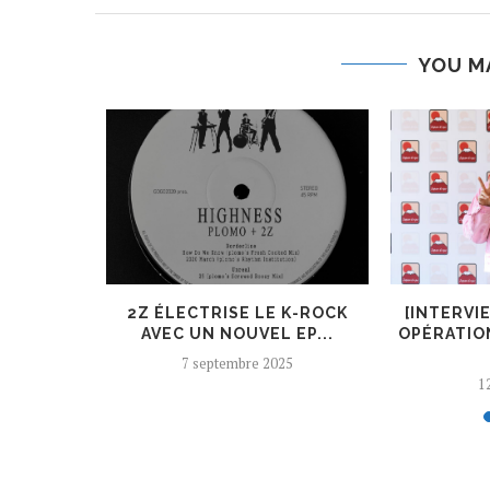
YOU M
T À LA
2Z ÉLECTRISE LE K-ROCK
[INTERVI
E EN
AVEC UN NOUVEL EP...
OPÉRATIO
..
7 septembre 2025
12