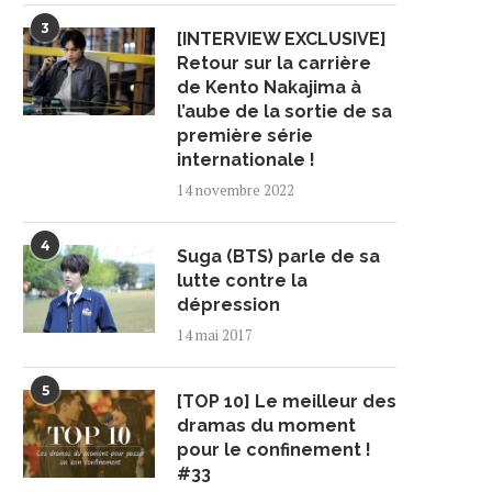
3
[INTERVIEW EXCLUSIVE]
Retour sur la carrière
de Kento Nakajima à
l’aube de la sortie de sa
première série
internationale !
14 novembre 2022
4
Suga (BTS) parle de sa
lutte contre la
dépression
14 mai 2017
5
[TOP 10] Le meilleur des
dramas du moment
pour le confinement !
#33