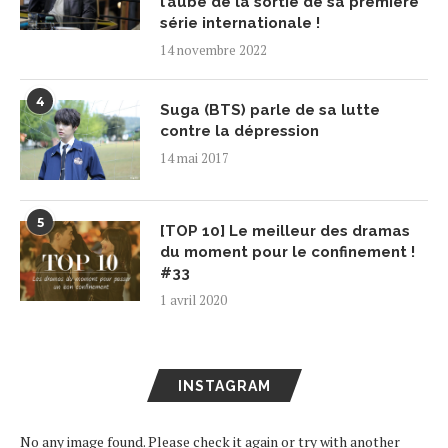
l’aube de la sortie de sa première
série internationale !
14 novembre 2022
4
Suga (BTS) parle de sa lutte
contre la dépression
14 mai 2017
5
[TOP 10] Le meilleur des dramas
du moment pour le confinement !
#33
1 avril 2020
INSTAGRAM
No any image found. Please check it again or try with another