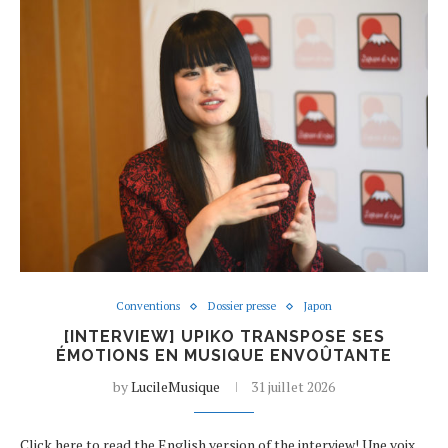
Conventions
Dossier presse
Japon
[INTERVIEW] UPIKO TRANSPOSE SES
ÉMOTIONS EN MUSIQUE ENVOÛTANTE
by
LucileMusique
31 juillet 2026
Click here to read the English version of the interview! Une voix,