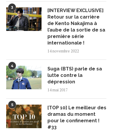
3
[INTERVIEW EXCLUSIVE]
Retour sur la carrière
de Kento Nakajima à
l’aube de la sortie de sa
première série
internationale !
14 novembre 2022
4
Suga (BTS) parle de sa
lutte contre la
dépression
14 mai 2017
5
[TOP 10] Le meilleur des
dramas du moment
pour le confinement !
#33