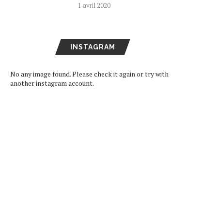
1 avril 2020
INSTAGRAM
No any image found. Please check it again or try with
another instagram account.