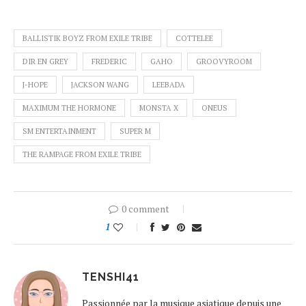
BALLISTIK BOYZ FROM EXILE TRIBE
COTTELEE
DIR EN GREY
FREDERIC
GAHO
GROOVYROOM
J-HOPE
JACKSON WANG
LEEBADA
MAXIMUM THE HORMONE
MONSTA X
ONEUS
SM ENTERTAINMENT
SUPER M
THE RAMPAGE FROM EXILE TRIBE
0 comment
1
TENSHI41
Passionnée par la musique asiatique depuis une