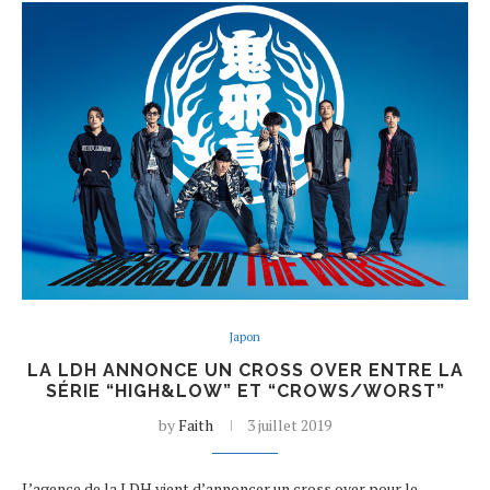
Japon
LA LDH ANNONCE UN CROSS OVER ENTRE LA
SÉRIE “HIGH&LOW” ET “CROWS/WORST”
by
Faith
3 juillet 2019
L’agence de la LDH vient d’annoncer un cross over pour le