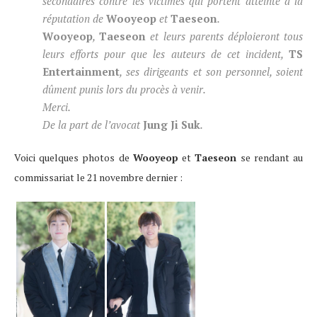
secondaires contre les victimes qui portent atteinte à la
réputation de
Wooyeop
et
Taeseon
.
Wooyeop
,
Taeseon
et leurs parents déploieront tous
leurs efforts pour que les auteurs de cet incident,
TS
Entertainment
, ses dirigeants et son personnel, soient
dûment punis lors du procès à venir.
Merci.
De la part de l’avocat
Jung Ji Suk
.
Voici quelques photos de
Wooyeop
et
Taeseon
se rendant au
commissariat le 21 novembre dernier :