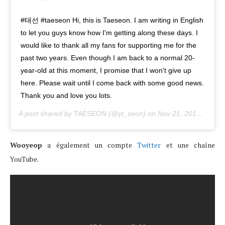
#태선 #taeseon Hi, this is Taeseon. I am writing in English
to let you guys know how I'm getting along these days. I
would like to thank all my fans for supporting me for the
past two years. Even though I am back to a normal 20-
year-old at this moment, I promise that I won't give up
here. Please wait until I come back with some good news.
Thank you and love you lots.
A post shared by
TAESEON
(@yt_seon) on
Nov 21, 2019 at 2:20am PST
Wooyeop
a également un compte
Twitter
et une chaîne
YouTube.