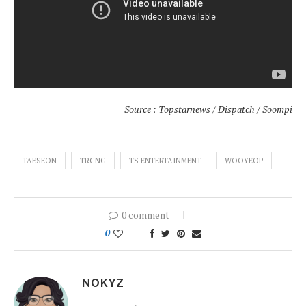
Source : Topstarnews / Dispatch / Soompi
TAESEON
TRCNG
TS ENTERTAINMENT
WOOYEOP
0 comment
0
NOKYZ