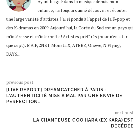
Ayant baigné dans la musique depuis mon
enfance, j'ai toujours aimé découvrir et écouter
une large variété d'artistes. J'ai répondu à l'appel de la K-pop et
des K-dramas en 2009. Aujourd'hui, la Corée du Sud est un pays qui
m'intéresse et m’interpelle ! Artistes préférés (pour n'en citer
que sept): B.A.P, 2NE1, Monsta X, ATEEZ, Onewe, N.Flying,
DAY6...
previous post
[LIVE REPORT] DREAMCATCHER À PARIS :
L’AUTHENTICITÉ MISE À MAL PAR UNE ENVIE DE
PERFECTION…
next post
LA CHANTEUSE GOO HARA (EX KARA) EST
DÉCÉDÉE