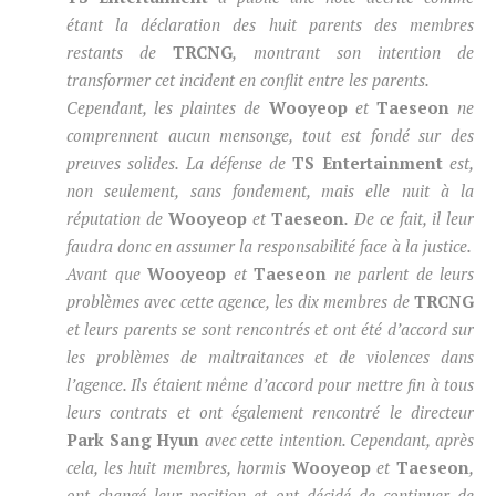
étant la déclaration des huit parents des membres
restants de
TRCNG
, montrant son intention de
transformer cet incident en conflit entre les parents.
Cependant, les plaintes de
Wooyeop
et
Taeseon
ne
comprennent aucun mensonge, tout est fondé sur des
preuves solides. La défense de
TS Entertainment
est,
non seulement, sans fondement, mais elle nuit à la
réputation de
Wooyeop
et
Taeseon
. De ce fait, il leur
faudra donc en assumer la responsabilité face à la justice.
Avant que
Wooyeop
et
Taeseon
ne parlent de leurs
problèmes avec cette agence, les dix membres de
TRCNG
et leurs parents se sont rencontrés et ont été d’accord sur
les problèmes de maltraitances et de violences dans
l’agence. Ils étaient même d’accord pour mettre fin à tous
leurs contrats et ont également rencontré le directeur
Park Sang Hyun
avec cette intention. Cependant, après
cela, les huit membres, hormis
Wooyeop
et
Taeseon
,
ont changé leur position et ont décidé de continuer de