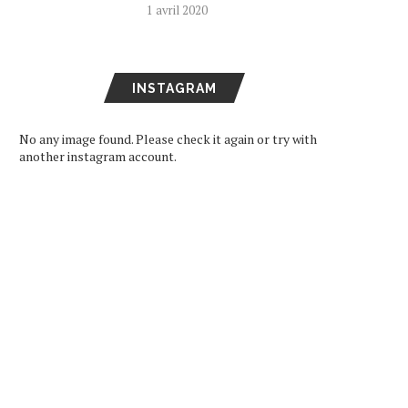
1 avril 2020
INSTAGRAM
No any image found. Please check it again or try with
another instagram account.