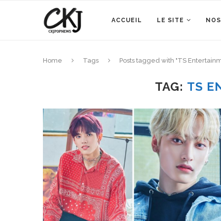
ACCUEIL
LE SITE
NOS
Home
Tags
Posts tagged with "TS Entertain
TAG:
TS E