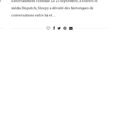
r
Entertainment continue. Le 23 septembre, à travers le
média Dispatch, Sleepy a dévoilé des historiques de
conversations entre lui et…