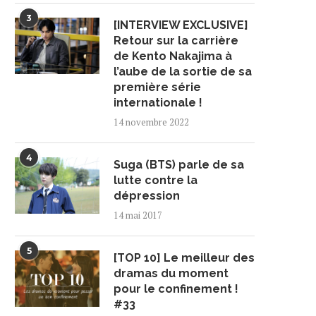
3
[INTERVIEW EXCLUSIVE]
Retour sur la carrière
de Kento Nakajima à
l’aube de la sortie de sa
première série
internationale !
14 novembre 2022
4
Suga (BTS) parle de sa
lutte contre la
dépression
14 mai 2017
5
[TOP 10] Le meilleur des
dramas du moment
pour le confinement !
#33