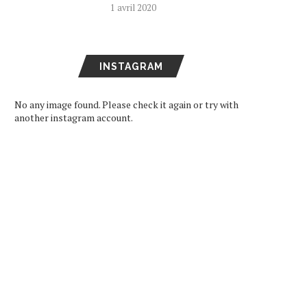
1 avril 2020
INSTAGRAM
No any image found. Please check it again or try with
another instagram account.