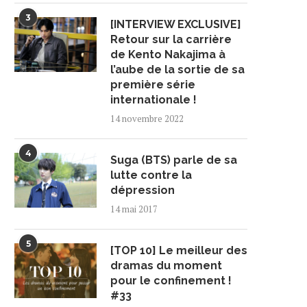
3
[INTERVIEW EXCLUSIVE]
Retour sur la carrière
de Kento Nakajima à
l’aube de la sortie de sa
première série
internationale !
14 novembre 2022
4
Suga (BTS) parle de sa
lutte contre la
dépression
14 mai 2017
5
[TOP 10] Le meilleur des
dramas du moment
pour le confinement !
#33