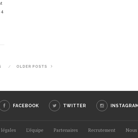
nt
 4
S
OLDER POSTS
FACEBOOK
TWITTER
INSTAGRA
légales
L’équipe
Partenaires
Recrutement
Nous 