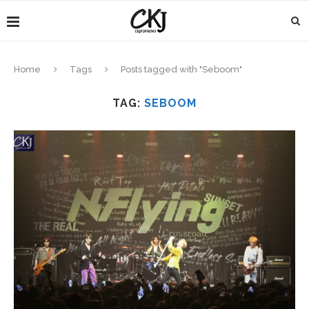
Home
Tags
Posts tagged with "Seboom"
TAG:
SEBOOM