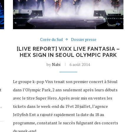
Corée du Sud
Dossier presse
[LIVE REPORT] VIXX LIVE FANTASIA –
HEX SIGN IN SEOUL OLYMPIC PARK
by
Nabi
6 août 2014
Le groupe k-pop Vixx tenait son premier concert à Séoul
t
dans l’Olympic Park, 2 ans seulement après leurs débuts
avec le titre Super Hero. Après avoir mis en ventes les
e…
tickets dans le week-end du 19 et 20 juillet, l’agence
Jellyfish Ent a rajouté rapidement la date du 18 au
programme, constatant le succès fulgurant des concerts
du week-end.