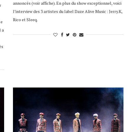
annoncés (voir affiche). En plus du show exceptionnel, voici
r
l’interview des 3 artistes du label Daze Alive Music : Jerry.K,
Rico et Sleeq.
le
l a
ès