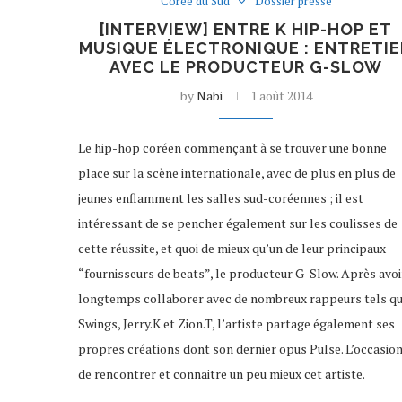
Corée du Sud
Dossier presse
[INTERVIEW] ENTRE K HIP-HOP ET
MUSIQUE ÉLECTRONIQUE : ENTRETI
AVEC LE PRODUCTEUR G-SLOW
by
Nabi
1 août 2014
Le hip-hop coréen commençant à se trouver une bonne
place sur la scène internationale, avec de plus en plus de
jeunes enflamment les salles sud-coréennes ; il est
intéressant de se pencher également sur les coulisses de
cette réussite, et quoi de mieux qu’un de leur principaux
“fournisseurs de beats”, le producteur G-Slow. Après avoi
longtemps collaborer avec de nombreux rappeurs tels q
Swings, Jerry.K et Zion.T, l’artiste partage également ses
propres créations dont son dernier opus Pulse. L’occasio
de rencontrer et connaitre un peu mieux cet artiste.