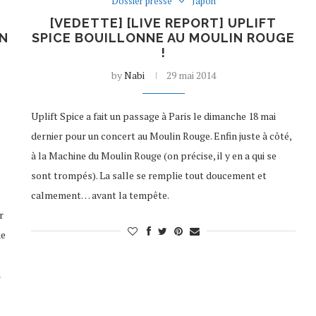
Dossier presse
Japon
[VEDETTE] [LIVE REPORT] UPLIFT
EN
SPICE BOUILLONNE AU MOULIN ROUGE
!
by
Nabi
29 mai 2014
Uplift Spice a fait un passage à Paris le dimanche 18 mai
dernier pour un concert au Moulin Rouge. Enfin juste à côté,
à la Machine du Moulin Rouge (on précise, il y en a qui se
sont trompés). La salle se remplie tout doucement et
calmement… avant la tempête.
r
ue
n