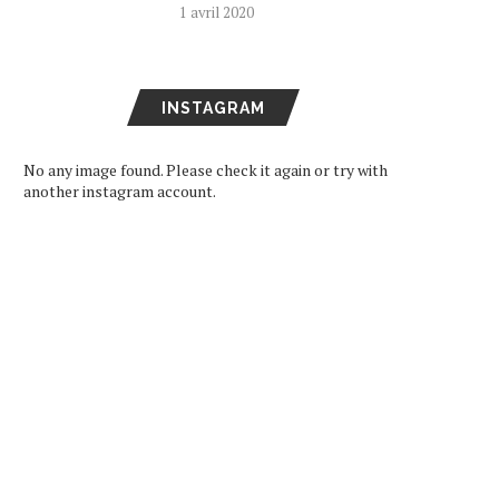
1 avril 2020
INSTAGRAM
No any image found. Please check it again or try with
another instagram account.