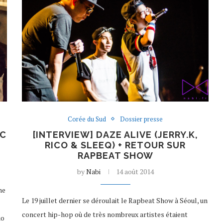
Corée du Sud
Dossier presse
EC
[INTERVIEW] DAZE ALIVE (JERRY.K,
RICO & SLEEQ) + RETOUR SUR
RAPBEAT SHOW
by
Nabi
14 août 2014
ne
Le 19 juillet dernier se déroulait le Rapbeat Show à Séoul, un
concert hip-hop où de très nombreux artistes étaient
uo