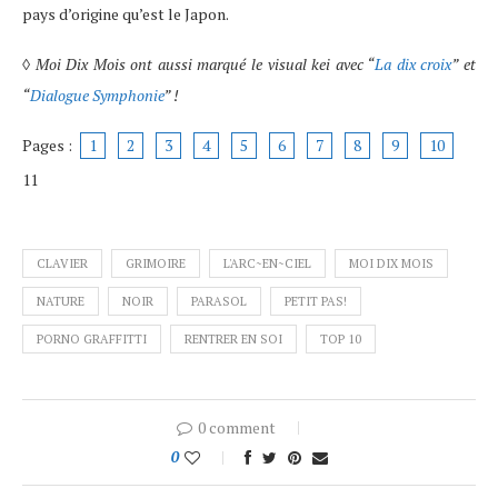
pays d’origine qu’est le Japon.
◊
Moi Dix Mois ont aussi marqué le visual kei avec “
La dix croix
” et
“
Dialogue Symphonie
” !
Pages :
1
2
3
4
5
6
7
8
9
10
11
CLAVIER
GRIMOIRE
L'ARC~EN~CIEL
MOI DIX MOIS
NATURE
NOIR
PARASOL
PETIT PAS!
PORNO GRAFFITTI
RENTRER EN SOI
TOP 10
0 comment
0