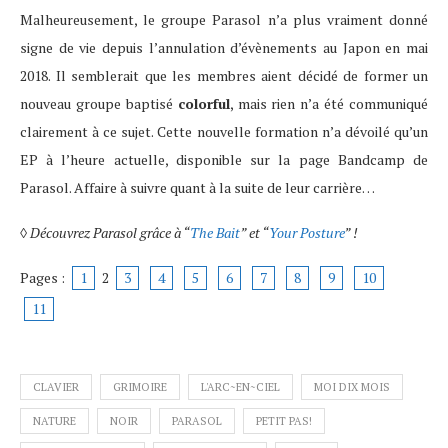
Malheureusement, le groupe Parasol n’a plus vraiment donné
signe de vie depuis l’annulation d’évènements au Japon en mai
2018. Il semblerait que les membres aient décidé de former un
nouveau groupe baptisé
colorful
, mais rien n’a été communiqué
clairement à ce sujet. Cette nouvelle formation n’a dévoilé qu’un
EP à l’heure actuelle, disponible sur la page Bandcamp de
Parasol. Affaire à suivre quant à la suite de leur carrière…
◊
Découvrez Parasol grâce à “
The Bait
” et “
Your Posture
” !
Pages :
1
2
3
4
5
6
7
8
9
10
11
CLAVIER
GRIMOIRE
L'ARC~EN~CIEL
MOI DIX MOIS
NATURE
NOIR
PARASOL
PETIT PAS!