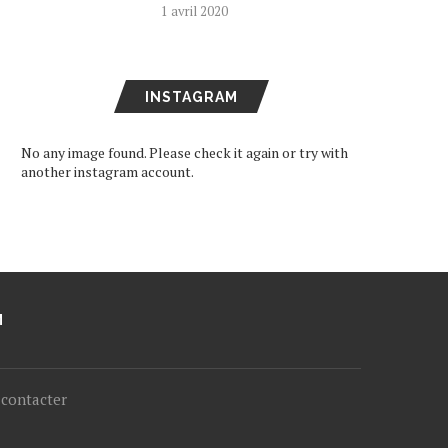
1 avril 2020
INSTAGRAM
No any image found. Please check it again or try with
another instagram account.
M
contacter