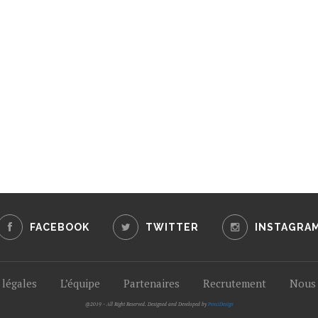
FACEBOOK
TWITTER
INSTAGRA
légales
L’équipe
Partenaires
Recrutement
Nous 
@2019 - All Right Reserved. Designed and Developed by
PenciDesign