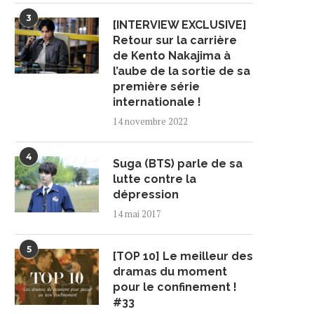
3
[INTERVIEW EXCLUSIVE]
Retour sur la carrière
de Kento Nakajima à
l’aube de la sortie de sa
première série
internationale !
14 novembre 2022
4
Suga (BTS) parle de sa
lutte contre la
dépression
14 mai 2017
5
[TOP 10] Le meilleur des
dramas du moment
pour le confinement !
#33