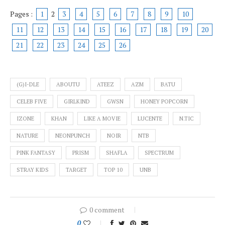
Pages :
1
2
3
4
5
6
7
8
9
10
11
12
13
14
15
16
17
18
19
20
21
22
23
24
25
26
(G)I-DLE
ABOUTU
ATEEZ
AZM
BATU
CELEB FIVE
GIRLKIND
GWSN
HONEY POPCORN
IZONE
KHAN
LIKE A MOVIE
LUCENTE
N.TIC
NATURE
NEONPUNCH
NOIR
NTB
PINK FANTASY
PRISM
SHAFLA
SPECTRUM
STRAY KIDS
TARGET
TOP 10
UNB
0 comment
0