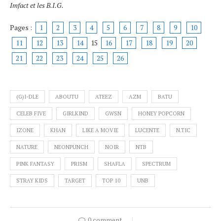
Imfact et les B.I.G.
Pages :
1
2
3
4
5
6
7
8
9
10
11
12
13
14
15
16
17
18
19
20
21
22
23
24
25
26
(G)I-DLE
ABOUTU
ATEEZ
AZM
BATU
CELEB FIVE
GIRLKIND
GWSN
HONEY POPCORN
IZONE
KHAN
LIKE A MOVIE
LUCENTE
N.TIC
NATURE
NEONPUNCH
NOIR
NTB
PINK FANTASY
PRISM
SHAFLA
SPECTRUM
STRAY KIDS
TARGET
TOP 10
UNB
0 comment