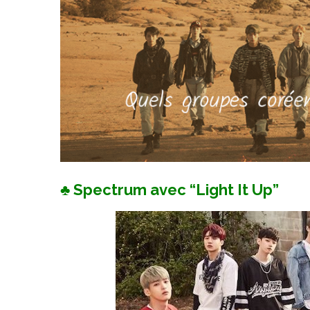
♣ Spectrum avec “Light It Up”