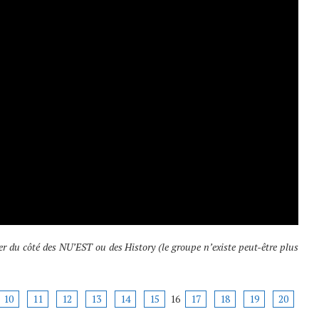
 du côté des NU’EST ou des History (le groupe n’existe peut-être plus
10
11
12
13
14
15
16
17
18
19
20