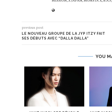
MISSION, X JAPAN, MONSTA X, B.A.P,
previous post
LE NOUVEAU GROUPE DE LA JYP ITZY FAIT
SES DÉBUTS AVEC “DALLA DALLA”
YOU M