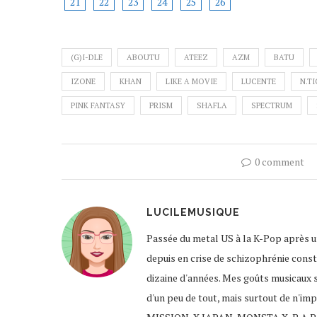
21
22
23
24
25
26
(G)I-DLE
ABOUTU
ATEEZ
AZM
BATU
IZONE
KHAN
LIKE A MOVIE
LUCENTE
N.TI
PINK FANTASY
PRISM
SHAFLA
SPECTRUM
0 comment
LUCILEMUSIQUE
Passée du metal US à la K-Pop après un
depuis en crise de schizophrénie const
dizaine d'années. Mes goûts musicaux 
d'un peu de tout, mais surtout de n'im