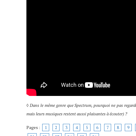
◊
Dans le même genre que Spectrum, pourquoi ne pas regarder
mais leurs musiques restent aussi plaisantes à écouter) ?
Pages :
1
2
3
4
5
6
7
8
9