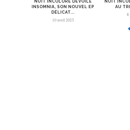
UR] LES
NUIT INCOLORE DÉVOILE
NUIT INCO
OTRE...
INSOMNIA, SON NOUVEL EP
AU TRI
DÉLICAT...
8
10 avril 2023