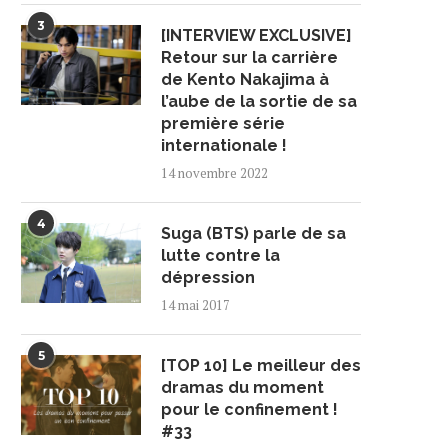
3
[INTERVIEW EXCLUSIVE]
Retour sur la carrière
de Kento Nakajima à
l’aube de la sortie de sa
première série
internationale !
14 novembre 2022
4
Suga (BTS) parle de sa
lutte contre la
dépression
14 mai 2017
5
[TOP 10] Le meilleur des
dramas du moment
pour le confinement !
#33