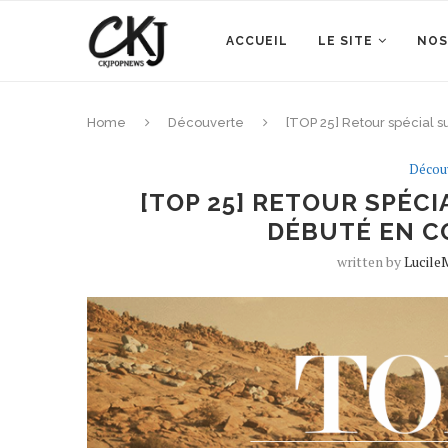
ACCUEIL
LE SITE
NOS
Home
Découverte
[TOP 25] Retour spécial s
Décou
[TOP 25] RETOUR SPÉCI
DÉBUTÉ EN CO
written by
Lucile