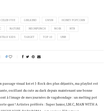
CELEB FIVE
GIRLKIND
GWSN
HONEY POPCORN
C
NATURE
NEONPUNCH
NOIR
NTB
STRAY KIDS
TARGET
TOP 10
UNB
0
 passage visual kei et J-Rock des plus déjantés, ma playlist est
ante, oscillant du cute au dark depuis maintenant une bonne
sont à l'image de mes journées de vagabondage : un melting pot
porte quoi ! Artistes préférés : Super Junior, LM.C, MAN WITH A