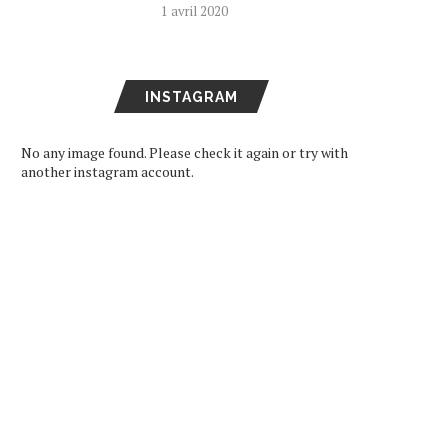
1 avril 2020
INSTAGRAM
No any image found. Please check it again or try with
another instagram account.