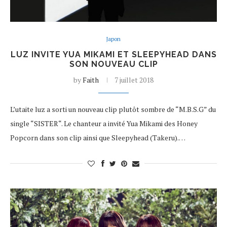
Japon
LUZ INVITE YUA MIKAMI ET SLEEPYHEAD DANS
SON NOUVEAU CLIP
by
Faith
7 juillet 2018
L’utaite luz a sorti un nouveau clip plutôt sombre de “M.B.S.G” du
single “SISTER“. Le chanteur a invité Yua Mikami des Honey
Popcorn dans son clip ainsi que Sleepyhead (Takeru).…