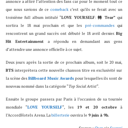
annonce a attiré l’attention des fans car pour le moment tout ce
que nous savions de ce
comeback
c’est qu’ils se ferait avec un
troisième full album intitulé “
LOVE YOURSELF
:
轉 Tear”
qui
sortira le 18 mai prochain et que les
pré-commandes
qui
rencontrent un grand succès ont débuté le 18 avril dernier.
Big
Hit Entertainment
a répondu en demandant aux gens
d’attendre une annonce officielle à ce sujet.
Deux jours après la sortie de ce prochain album, soit le 20 mai,
BTS
interprétera cette nouvelle chanson titre en exclusivité sur
la scène des
Billboard Music Awards
pour lesquelles ils sont de
nouveau nommé dans la catégorie “
Top Social Artist
“.
Ensuite le groupe passera par Paris à l’occasion de sa tournée
mondiale “
LOVE YOURSELF
“, les
19 et 20 octobre
à
l’AccordHotels Arena. La
billerterie
ouvrira le
9 juin à 9h
.
Sources :
Osen
via
Soompi