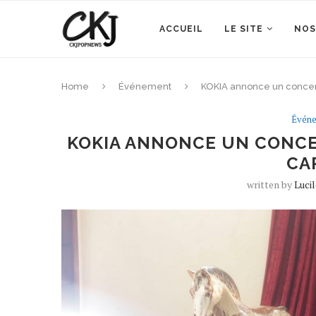
ACCUEIL
LE SITE
NOS
Home
Événement
KOKIA annonce un concert 
Évén
KOKIA ANNONCE UN CONCER
CA
written by
Luci