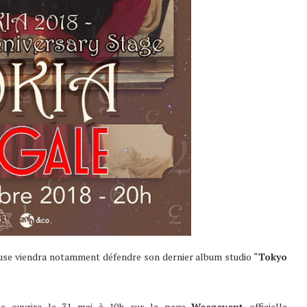
euse viendra notamment défendre son dernier album studio “
Tokyo
erie ouvrira le 31 mai à 10h sur la page
Weezevent
officielle