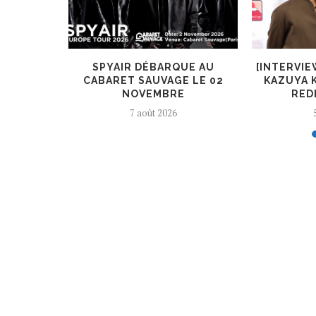
IXTH LIE
SPYAIR DÉBARQUE AU
[INTERVIE
MER UN
CABARET SAUVAGE LE 02
KAZUYA 
.
NOVEMBRE
RED
7 août 2026