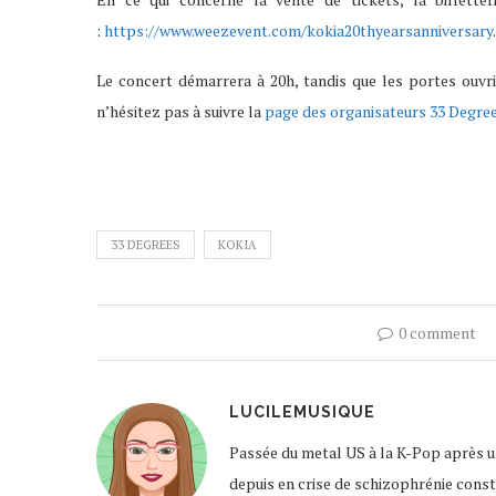
:
https://www.weezevent.com/kokia20thyearsanniversary
Le concert démarrera à 20h, tandis que les portes ouvri
n’hésitez pas à suivre la
page des organisateurs 33 Degre
33 DEGREES
KOKIA
0 comment
LUCILEMUSIQUE
Passée du metal US à la K-Pop après un
depuis en crise de schizophrénie const