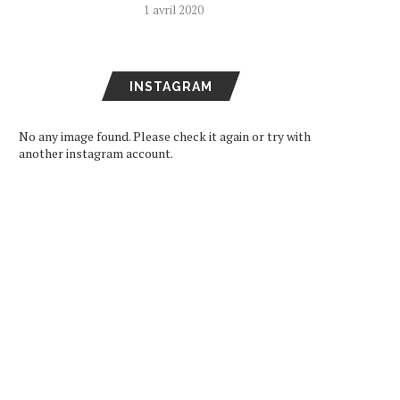
1 avril 2020
INSTAGRAM
No any image found. Please check it again or try with
another instagram account.