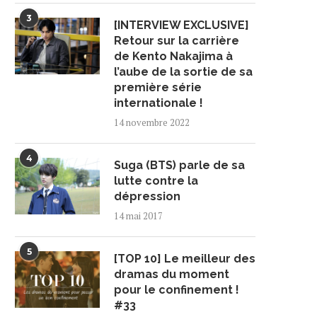
3
[INTERVIEW EXCLUSIVE]
Retour sur la carrière
de Kento Nakajima à
l’aube de la sortie de sa
première série
internationale !
14 novembre 2022
4
Suga (BTS) parle de sa
lutte contre la
dépression
14 mai 2017
5
[TOP 10] Le meilleur des
dramas du moment
pour le confinement !
#33