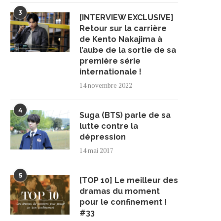
3
[INTERVIEW EXCLUSIVE]
Retour sur la carrière
de Kento Nakajima à
l’aube de la sortie de sa
première série
internationale !
14 novembre 2022
4
Suga (BTS) parle de sa
lutte contre la
dépression
14 mai 2017
5
[TOP 10] Le meilleur des
dramas du moment
pour le confinement !
#33