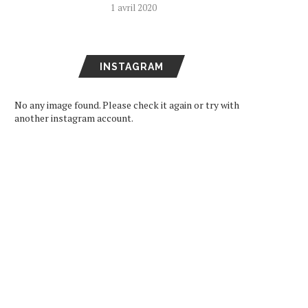
1 avril 2020
INSTAGRAM
No any image found. Please check it again or try with
another instagram account.