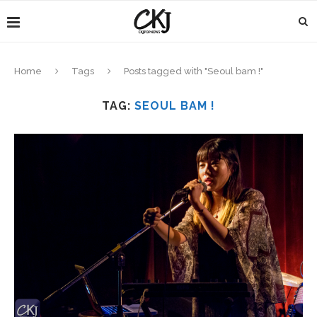
Home
Tags
Posts tagged with "Seoul bam !"
TAG:
SEOUL BAM !