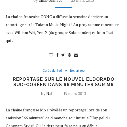
by
Miss-Shinayu
25 mars 2013
La chaîne française GONG a diffusé la semaine dernière un
reportage sur la Taiwan Music Night ! Au programme rencontre
avec William Wei, Yen, Z (du groupe Salamander) et Jolin Tsai
qui…
Corée du Sud
Reportage
REPORTAGE SUR LE NOUVEL ELDORADO
SUD-CORÉEN DANS 66 MINUTES SUR M6
by
Nabi
19 mars 2013
La chaine française M6 a révélée un reportage lors de son
émission “66 minutes” de dimanche soir intitulé “L’appel du
Gangnam Style”. Oui le titre peut faire peur au début…