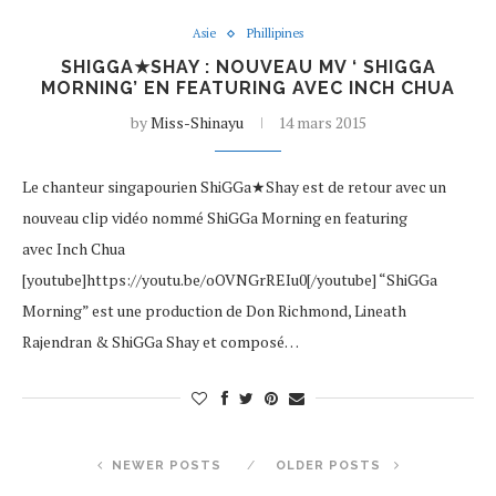
Asie
Phillipines
SHIGGA★SHAY : NOUVEAU MV ‘ SHIGGA
MORNING’ EN FEATURING AVEC INCH CHUA
by
Miss-Shinayu
14 mars 2015
Le chanteur singapourien ShiGGa★Shay est de retour avec un
nouveau clip vidéo nommé ShiGGa Morning en featuring
avec Inch Chua
[youtube]https://youtu.be/oOVNGrREIu0[/youtube] “ShiGGa
Morning” est une production de Don Richmond, Lineath
Rajendran & ShiGGa Shay et composé…
NEWER POSTS
OLDER POSTS