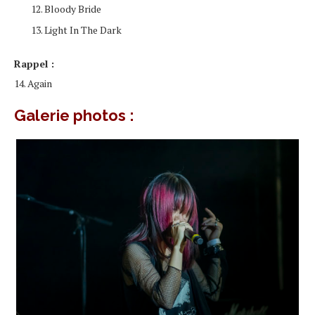
Bloody Bride
Light In The Dark
Rappel :
14. Again
Galerie photos :