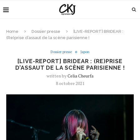
Home
Dossier presse
[LIVE-REPORT] BRIDEAR :
(Re)prise d’assaut de la scène parisienne !
Dossier presse
Japon
[LIVE-REPORT] BRIDEAR : (RE)PRISE
D’ASSAUT DE LA SCÈNE PARISIENNE !
written by
Celia Cheurfa
8 octobre 2021