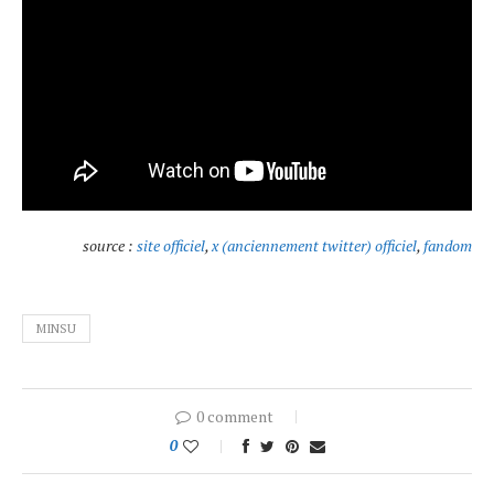
source :
site officiel
,
x (anciennement twitter) officiel
,
fandom
MINSU
0 comment
0