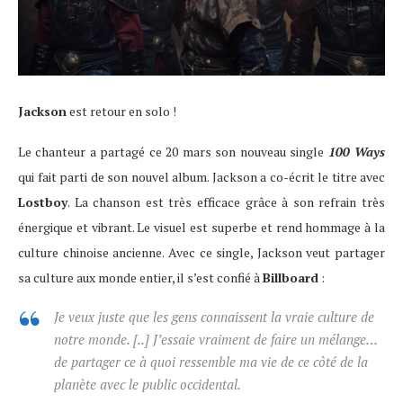
Jackson
est retour en solo !
Le chanteur a partagé ce 20 mars son nouveau single
100 Ways
qui fait parti de son nouvel album. Jackson a co-écrit le titre avec
Lostboy
. La chanson est très efficace grâce à son refrain très
énergique et vibrant. Le visuel est superbe et rend hommage à la
culture chinoise ancienne. Avec ce single, Jackson veut partager
sa culture aux monde entier, il s’est confié à
Billboard
:
Je veux juste que les gens connaissent la vraie culture de
notre monde. [..] J’essaie vraiment de faire un mélange…
de partager ce à quoi ressemble ma vie de ce côté de la
planète avec le public occidental.