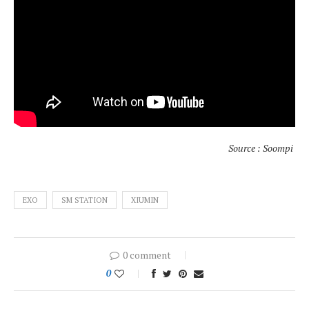
Source : Soompi
EXO
SM STATION
XIUMIN
0 comment
0