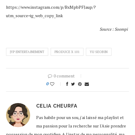
https://www.instagram.com/p/BxMpbPFJaup/?
utm_source=ig_web_copy_link
Source : Soompi
JYP ENTERTAINEMENT
PRODUCE X 101
YU SEOBIN
0 comment
0
CELIA CHEURFA
Pas habile pour un sou, j'ai laissé ma playlist et
ma passion pour la recherche sur l'Asie prendre
possession de mon quotidien. A l'instar de ma personnalité, ma