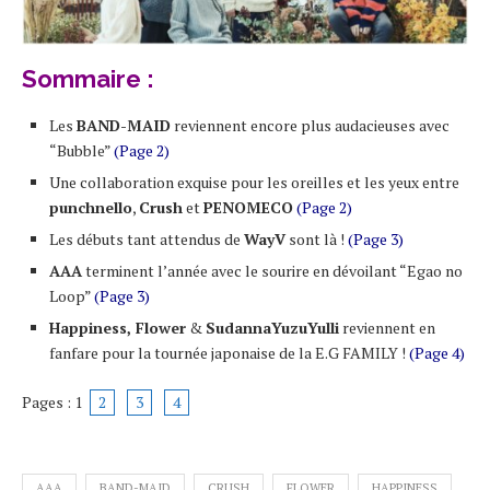
Sommaire :
Les
BAND-MAID
reviennent encore plus audacieuses avec
“Bubble”
(Page 2)
Une collaboration exquise pour les oreilles et les yeux entre
punchnello
,
Crush
et
PENOMECO
(Page 2)
Les débuts tant attendus de
WayV
sont là !
(Page 3)
AAA
terminent l’année avec le sourire en dévoilant “
Egao no
Loop
”
(Page 3)
Happiness, Flower
&
SudannaYuzuYulli
reviennent en
fanfare pour la tournée japonaise de la E.G FAMILY !
(Page 4)
Pages :
1
2
3
4
AAA
BAND-MAID
CRUSH
FLOWER
HAPPINESS