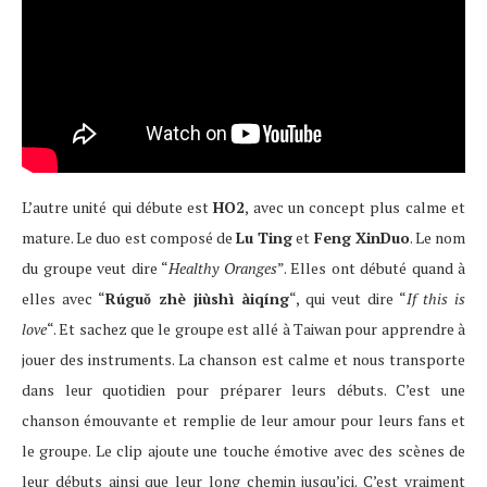
L’autre unité qui débute est
HO2
, avec un concept plus calme et
mature. Le duo est composé de
Lu Ting
et
Feng XinDuo
. Le nom
du groupe veut dire “
Healthy Oranges
”. Elles ont débuté quand à
elles avec “
Rúguǒ zhè jiùshì àiqíng
“, qui veut dire “
If this is
love
“. Et sachez que le groupe est allé à Taiwan pour apprendre à
jouer des instruments. La chanson est calme et nous transporte
dans leur quotidien pour préparer leurs débuts. C’est une
chanson émouvante et remplie de leur amour pour leurs fans et
le groupe. Le clip ajoute une touche émotive avec des scènes de
leur débuts ainsi que leur long chemin jusqu’ici. C’est vraiment