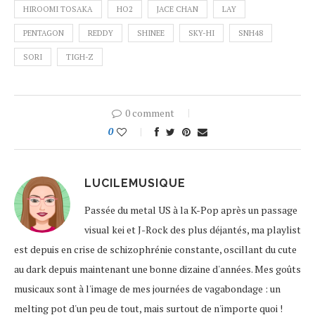
HIROOMI TOSAKA
HO2
JACE CHAN
LAY
PENTAGON
REDDY
SHINEE
SKY-HI
SNH48
SORI
TIGH-Z
0 comment
0
LUCILEMUSIQUE
Passée du metal US à la K-Pop après un passage
visual kei et J-Rock des plus déjantés, ma playlist
est depuis en crise de schizophrénie constante, oscillant du cute
au dark depuis maintenant une bonne dizaine d'années. Mes goûts
musicaux sont à l'image de mes journées de vagabondage : un
melting pot d'un peu de tout, mais surtout de n'importe quoi !