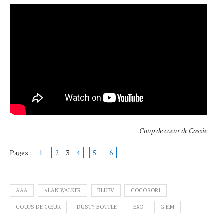
Coup de coeur de Cassie
Pages :
1
2
3
4
5
6
AAA
ALAN WALKER
BLUEV
COCOSORI
COUPS DE CŒUR
DUSTY BOTTLE
EXO
G.E.M