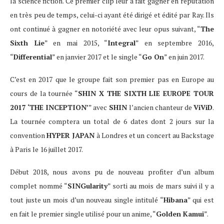
la science fiction. Ce premier clip leur a fait gagner en réputation
en très peu de temps, celui-ci ayant été dirigé et édité par Ray. Ils
ont continué à gagner en notoriété avec leur opus suivant, “
The
Sixth Lie
” en mai 2015, “
Integral
” en septembre 2016,
“
Differential
” en janvier 2017 et le single “
Go On
” en juin 2017.
C’est en 2017 que le groupe fait son premier pas en Europe au
cours de la tournée “
SHIN X THE SIXTH LIE EUROPE TOUR
2017 ‘THE INCEPTION’
” avec
SHIN
l’ancien chanteur de
ViViD
.
La tournée comptera un total de 6 dates dont 2 jours sur la
convention
HYPER JAPAN
à Londres et un concert au Backstage
à Paris le 16 juillet 2017.
Début 2018, nous avons pu de nouveau profiter d’un album
complet nommé “
SINGularity
” sorti au mois de mars suivi il y a
tout juste un mois d’un nouveau single intitulé “
Hibana
” qui est
en fait le premier single utilisé pour un anime, “
Golden Kamui
”.