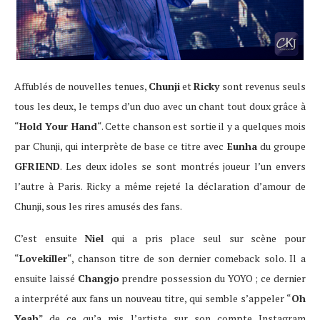
Affublés de nouvelles tenues,
Chunji
et
Ricky
sont revenus seuls
tous les deux, le temps d’un duo avec un chant tout doux grâce à
“
Hold Your Hand
“. Cette chanson est sortie il y a quelques mois
par Chunji, qui interprète de base ce titre avec
Eunha
du groupe
GFRIEND
. Les deux idoles se sont montrés joueur l’un envers
l’autre à Paris. Ricky a même rejeté la déclaration d’amour de
Chunji, sous les rires amusés des fans.
C’est ensuite
Niel
qui a pris place seul sur scène pour
“
Lovekiller
“, chanson titre de son dernier comeback solo. Il a
ensuite laissé
Changjo
prendre possession du YOYO ; ce dernier
a interprété aux fans un nouveau titre, qui semble s’appeler “
Oh
Yeah
” de ce qu’a mis l’artiste sur son compte Instagram