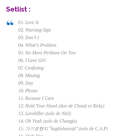
Setlist :
01. Love Is
02. Warning Sign
03. Don’t I
04. What’s Problem
05. No More Perfume On You
06. I Love Girl
07. Confusing
08. Missing
09. Day
10. Please
11. Because I Care
12. Hold Your Hand (duo de Chunji et Ricky)
13. Lovekiller (solo de Niel)
14. Oh Yeah (solo de Changjo)
15. 가기로했지 “kagilohaessji” (solo de C.A.P)
16. High Five