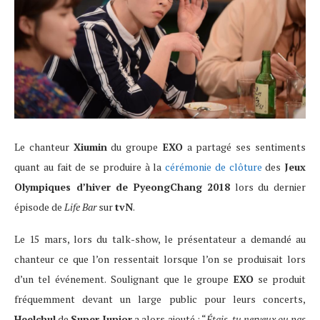
Le chanteur
Xiumin
du groupe
EXO
a partagé ses sentiments
quant au fait de se produire à la
cérémonie de clôture
des
Jeux
Olympiques d’hiver de PyeongChang 2018
lors du dernier
épisode de
Life Bar
sur
tvN
.
Le 15 mars, lors du talk-show, le présentateur a demandé au
chanteur ce que l’on ressentait lorsque l’on se produisait lors
d’un tel événement. Soulignant que le groupe
EXO
se produit
fréquemment devant un large public pour leurs concerts,
Heelchul
de
Super Junior
a alors ajouté : “
Étais-tu nerveux ou pas