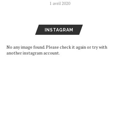
1 avril 2020
INSTAGRAM
No any image found. Please check it again or try with
another instagram account.