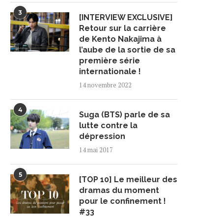
3
[INTERVIEW EXCLUSIVE]
Retour sur la carrière
de Kento Nakajima à
l’aube de la sortie de sa
première série
internationale !
14 novembre 2022
4
Suga (BTS) parle de sa
lutte contre la
dépression
14 mai 2017
5
[TOP 10] Le meilleur des
dramas du moment
pour le confinement !
#33