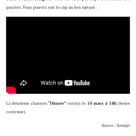
paroles. Vous pouvez voir le clip au lien suivant :
La deuxième chanson
“Dinner”
sortira le
10 mars à 18h
(heure
coréenne).
Source : Soompi