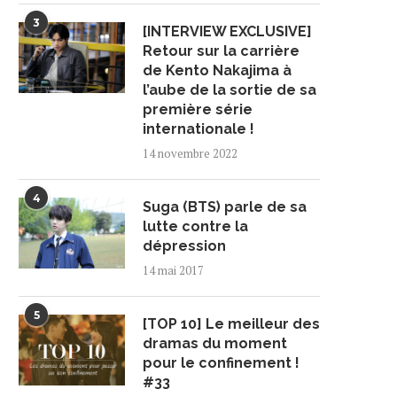
3
[INTERVIEW EXCLUSIVE]
Retour sur la carrière
de Kento Nakajima à
l’aube de la sortie de sa
première série
internationale !
14 novembre 2022
4
Suga (BTS) parle de sa
lutte contre la
dépression
14 mai 2017
5
[TOP 10] Le meilleur des
dramas du moment
pour le confinement !
#33