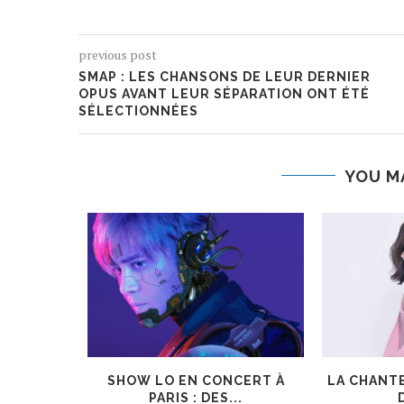
previous post
SMAP : LES CHANSONS DE LEUR DERNIER
OPUS AVANT LEUR SÉPARATION ONT ÉTÉ
SÉLECTIONNÉES
YOU M
SUNSET
SHOW LO EN CONCERT À
LA CHANT
OUS ONT
PARIS : DES...