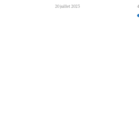
S...
20 juillet 2023
4