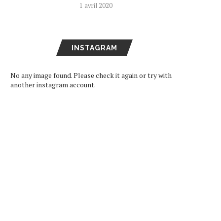
1 avril 2020
INSTAGRAM
No any image found. Please check it again or try with
another instagram account.
UN NOUVEAU SINGLE POUR
MC HOTDOG EN CONCE
LES AKB48 TEAM TP
POUR LA PREMIÈRE FOIS.