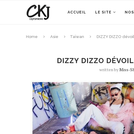
ACCUEIL
LE SITE
NOS
Home
Asie
Taïwan
DIZZY DIZZO dévoi
DIZZY DIZZO DÉVOI
written by
Miss-S