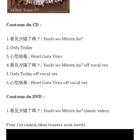
Contenu du CD :
1. 看見夕陽了嗎？/
Yuuhi wo Miteiru ka?
2. Only Today
3. 心型病毒 /
Heart Gata Virus
4. 看見夕陽了嗎？/
Yuuhi wo Miteiru ka?
off vocal ver.
5. Only Today off vocal ver.
6. 心型病毒 /
Heart Gata Virus
off vocal ver.
Contenu du DVD :
1. 看見夕陽了嗎？/
Yuuhi wo Miteiru ka?
(music video)
Pour l’occasion, deux teasers sont sortis :