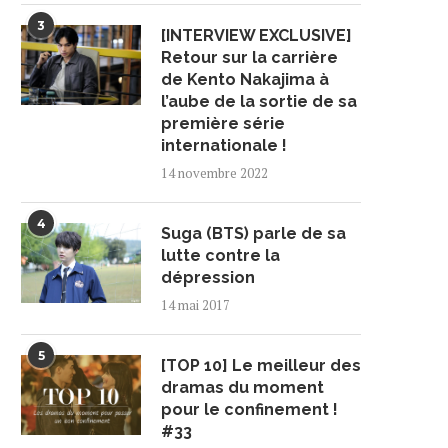
3
[INTERVIEW EXCLUSIVE]
Retour sur la carrière
de Kento Nakajima à
l’aube de la sortie de sa
première série
internationale !
14 novembre 2022
4
Suga (BTS) parle de sa
lutte contre la
dépression
14 mai 2017
5
[TOP 10] Le meilleur des
dramas du moment
pour le confinement !
#33