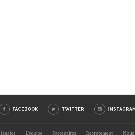
e…
FACEBOOK
TWITTER
INSTAGRA
légales
L’équipe
Partenaires
Recrutement
Nous 