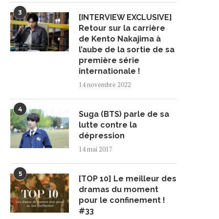
3
[INTERVIEW EXCLUSIVE]
Retour sur la carrière
de Kento Nakajima à
l’aube de la sortie de sa
première série
internationale !
14 novembre 2022
4
Suga (BTS) parle de sa
lutte contre la
dépression
14 mai 2017
5
[TOP 10] Le meilleur des
dramas du moment
pour le confinement !
#33