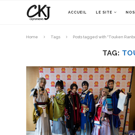
ACCUEIL
LE SITE
NOS
Home
Tags
Posts tagged with "Touken Ranb
TAG:
TO