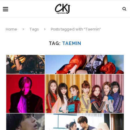
Home
Tags
Posts tagged with "Taemin"
TAG:
TAEMIN