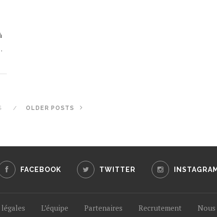
à
…
S
OLDER POSTS
FACEBOOK
TWITTER
INSTAGRA
légales
L’équipe
Partenaires
Recrutement
Nous 