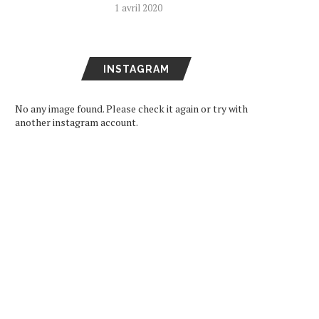
1 avril 2020
INSTAGRAM
No any image found. Please check it again or try with
another instagram account.