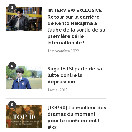
3
[INTERVIEW EXCLUSIVE]
Retour sur la carrière
de Kento Nakajima à
l’aube de la sortie de sa
première série
internationale !
14 novembre 2022
4
Suga (BTS) parle de sa
lutte contre la
dépression
14 mai 2017
5
[TOP 10] Le meilleur des
dramas du moment
pour le confinement !
#33