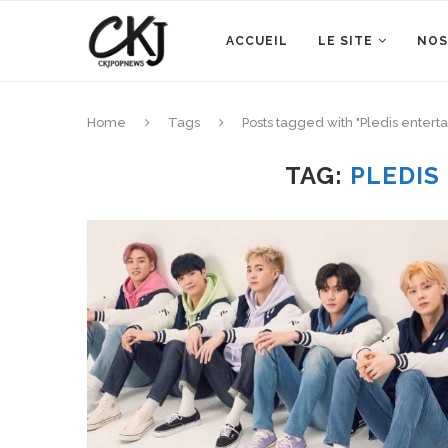
ACCUEIL
LE SITE
NOS
Home
Tags
Posts tagged with "Pledis entert
TAG:
PLEDIS