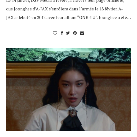
Le 14 janvier, DSP Media a révélé, à travers leur page officielle,
que Joonghee d’A-JAX s’enrôlera dans l’armée le 18 février. A-
JAX a débuté en 2012 avec leur album “ONE 4 U“. Joonghee a été…