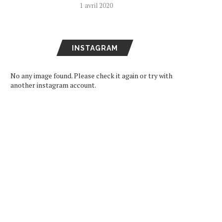
1 avril 2020
INSTAGRAM
No any image found. Please check it again or try with
another instagram account.