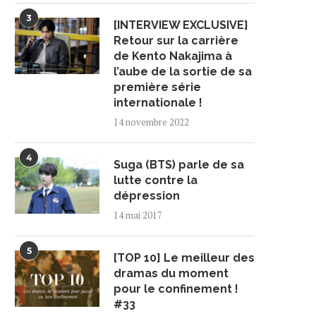
3
[INTERVIEW EXCLUSIVE]
Retour sur la carrière
de Kento Nakajima à
l’aube de la sortie de sa
première série
internationale !
14 novembre 2022
4
Suga (BTS) parle de sa
lutte contre la
dépression
14 mai 2017
5
[TOP 10] Le meilleur des
dramas du moment
pour le confinement !
#33