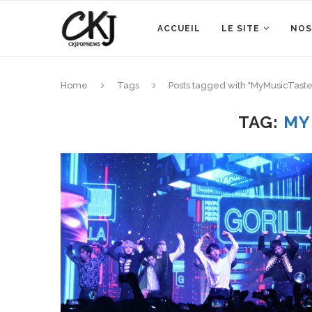
ACCUEIL
LE SITE
NOS
Home
Tags
Posts tagged with "MyMusicTaste
TAG:
MY