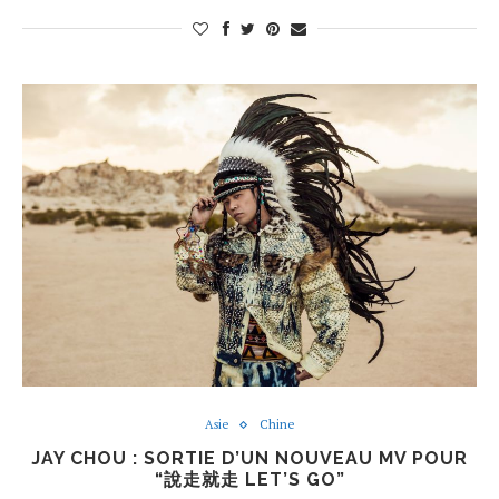
Asie
Chine
JAY CHOU : SORTIE D’UN NOUVEAU MV POUR
“說走就走 LET’S GO”