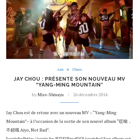
Asie
Chine
JAY CHOU : PRÉSENTE SON NOUVEAU MV
“YANG-MING MOUNTAIN”
by
Miss-Shinayu
26 décembre 2014
Jay Chou est de retour avec un nouveau MV – “Yang-Ming
Mountain”– à l’occasion de la sortie de son nouvel album “哎呦，
不錯哦 Aiyo, Not Bad”.
[youtube]http://youtu.be/BZlFlBnwfOQ[/youtube] Son album est