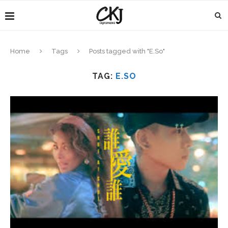
Home
Tags
Posts tagged with "E.So"
TAG:
E.SO